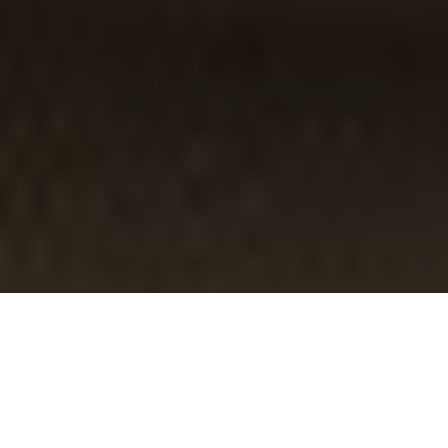
Türk mutfağının en sevilen ve en çok tercih edilen lezzetlerinden
biri olan mantı, restoranlardan otellere, kafelerden catering
firmalarına kadar geniş bir kullanım alanına sahiptir. İşletmeler için
hem lezzet hem de maliyet dengesi büyük önem taşır. Bu
noktada güvenilir bir üreticiyle çalışmak, marka kalitesini doğrudan