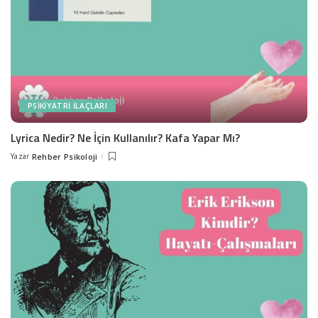
PSIKIYATRI İLAÇLARI
Lyrica Nedir? Ne İçin Kullanılır? Kafa Yapar Mı?
Yazar
Rehber Psikoloji
Posted
by