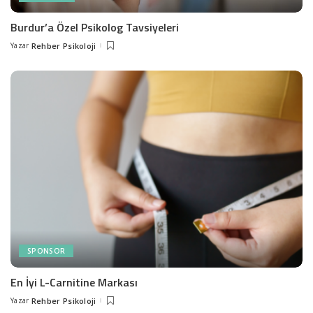
Burdur’a Özel Psikolog Tavsiyeleri
Yazar
Rehber Psikoloji
Posted
by
SPONSOR
En İyi L-Carnitine Markası
Yazar
Rehber Psikoloji
Posted
by