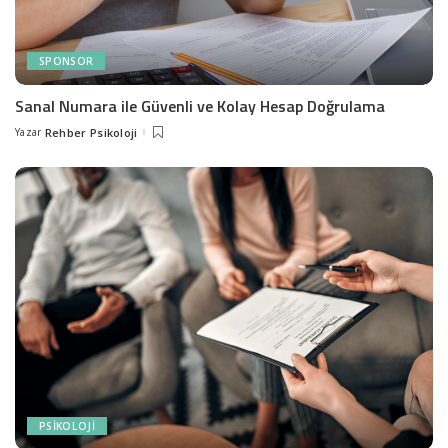
SPONSOR
Sanal Numara ile Güvenli ve Kolay Hesap Doğrulama
Yazar
Rehber Psikoloji
Posted
by
PSIKOLOJI