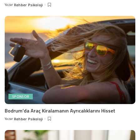
Yazar
Rehber Psikoloji
Posted
by
SPONSOR
Bodrum’da Araç Kiralamanın Ayrıcalıklarını Hisset
Yazar
Rehber Psikoloji
Posted
by