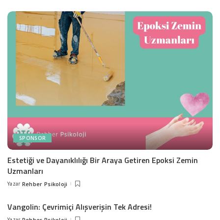
by
SPONSOR
Estetiği ve Dayanıklılığı Bir Araya Getiren Epoksi Zemin
Uzmanları
Yazar
Rehber Psikoloji
Posted
by
Vangolin: Çevrimiçi Alışverişin Tek Adresi!
Yazar
Rehber Psikoloji