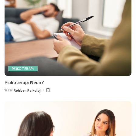
PSIKOTERAPI
Psikoterapi Nedir?
Yazar
Rehber Psikoloji
Posted
by