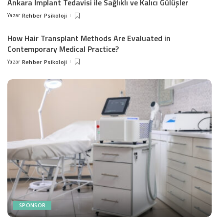
Ankara İmplant Tedavisi ile Sağlıklı ve Kalıcı Gülüşler
Yazar
Rehber Psikoloji
Posted
by
How Hair Transplant Methods Are Evaluated in
Contemporary Medical Practice?
Yazar
Rehber Psikoloji
Posted
by
SPONSOR