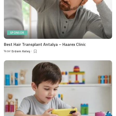
SPONSOR
Best Hair Transplant Antalya – Haarex Clinic
Yazar
Erdem Keleş
Posted
by