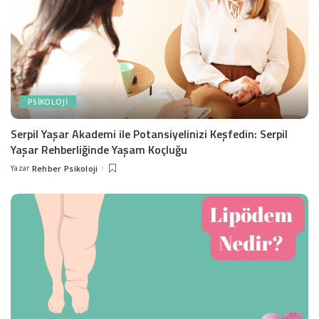
PSIKOLOJI
Serpil Yaşar Akademi ile Potansiyelinizi Keşfedin: Serpil
Yaşar Rehberliğinde Yaşam Koçluğu
Yazar
Rehber Psikoloji
Posted
by