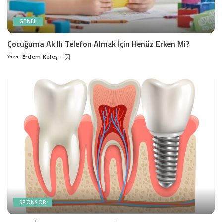
GENEL
Çocuğuma Akıllı Telefon Almak İçin Henüz Erken Mi?
Yazar
Erdem Keleş
Posted
by
SPONSOR