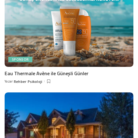
SPONSOR
Eau Thermale Avène ile Güneşli Günler
Yazar
Rehber Psikoloji
Posted
by