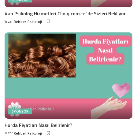
Van Psikolog Hizmetleri Cliniq.com.tr ‘de Sizleri Bekliyor
Yazar
Rehber Psikoloji
Posted
by
SPONSOR
Hurda Fiyatları Nasıl Belirlenir?
Yazar
Rehber Psikoloji
Posted