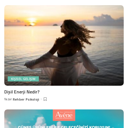
KIŞISEL GELIŞIM
Dişil Enerji Nedir?
Yazar
Rehber Psikoloji
Posted
by