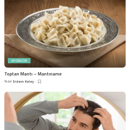
SPONSOR
Toptan Mantı – Mantıname
Yazar
Erdem Keleş
Posted
by