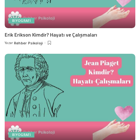
BIYOGRAFI
Erik Erikson Kimdir? Hayatı ve Çalışmaları
Yazar
Rehber Psikoloji
Posted
by
BIYOGRAFI