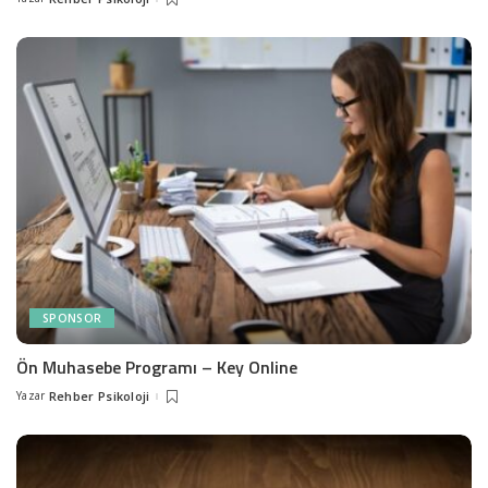
Posted
by
SPONSOR
Ön Muhasebe Programı – Key Online
Yazar
Rehber Psikoloji
Posted
by