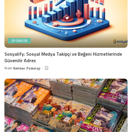
SPONSOR
Sosyalify: Sosyal Medya Takipçi ve Beğeni Hizmetlerinde
Güvenilir Adres
Yazar
Rehber Psikoloji
Posted
by