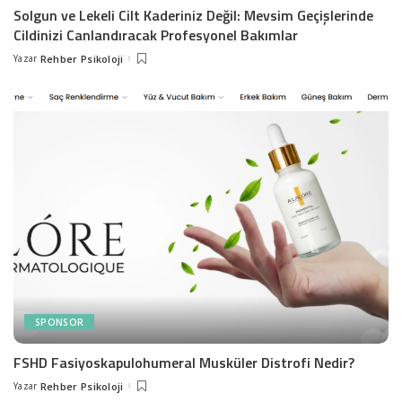
Solgun ve Lekeli Cilt Kaderiniz Değil: Mevsim Geçişlerinde
Cildinizi Canlandıracak Profesyonel Bakımlar
Yazar
Rehber Psikoloji
Posted
by
SPONSOR
FSHD Fasiyoskapulohumeral Musküler Distrofi Nedir?
Yazar
Rehber Psikoloji
Posted
by