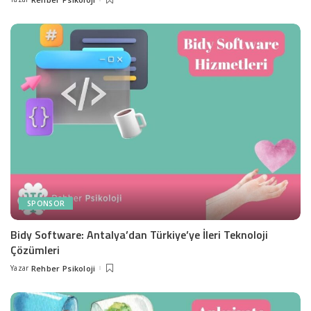
Posted
by
SPONSOR
Bidy Software: Antalya’dan Türkiye’ye İleri Teknoloji
Çözümleri
Yazar
Rehber Psikoloji
Posted
by