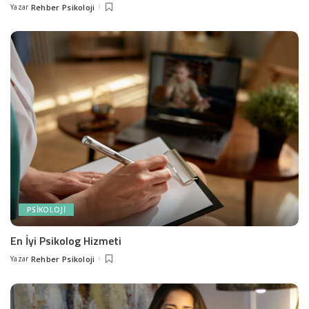
Yazar
Rehber Psikoloji
Posted
by
PSIKOLOJI
En İyi Psikolog Hizmeti
Yazar
Rehber Psikoloji
Posted
by