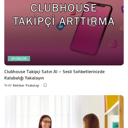
SPONSOR
Clubhouse Takipçi Satın Al – Sesli Sohbetlerinizde
Kalabalığı Yakalayın
Yazar
Rehber Psikoloji
Posted
by