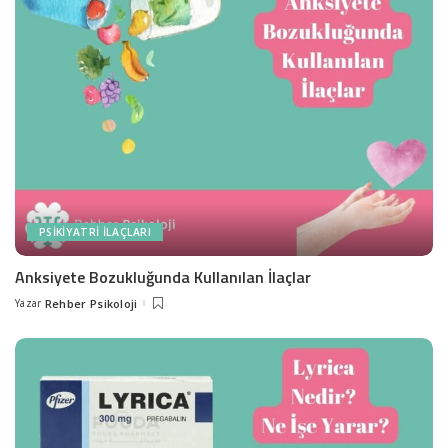
PSIKIYATRI İLAÇLARI
Anksiyete Bozukluğunda Kullanılan İlaçlar
Yazar
Rehber Psikoloji
Posted
by