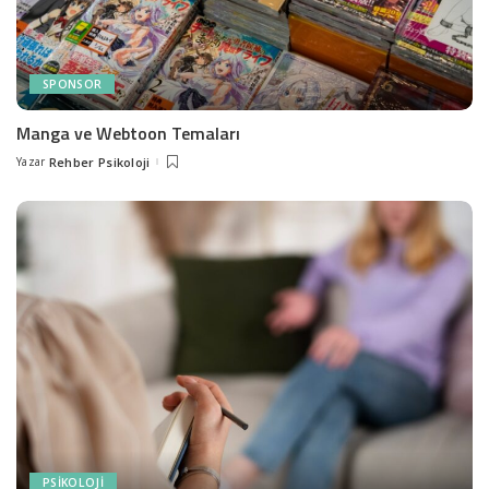
SPONSOR
Manga ve Webtoon Temaları
Yazar
Rehber Psikoloji
Posted
by
PSIKOLOJI