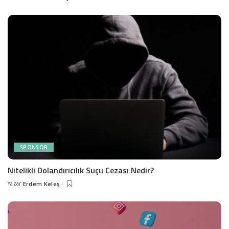
by
SPONSOR
Nitelikli Dolandırıcılık Suçu Cezası Nedir?
Yazar
Erdem Keleş
Posted
by