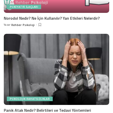
PSIKIYATRI İLAÇLARI
Norodol Nedir? Ne İçin Kullanılır? Yan Etkileri Nelerdir?
Yazar
Rehber Psikoloji
Posted
by
PSIKOLOJIK RAHATSIZLIKLAR
Panik Atak Nedir? Belirtileri ve Tedavi Yöntemleri