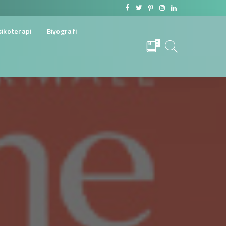
sikoterapi
Biyografi
0