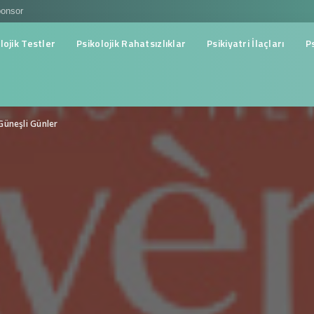
onsor
lojik Testler
Psikolojik Rahatsızlıklar
Psikiyatri İlaçları
P
Güneşli Günler