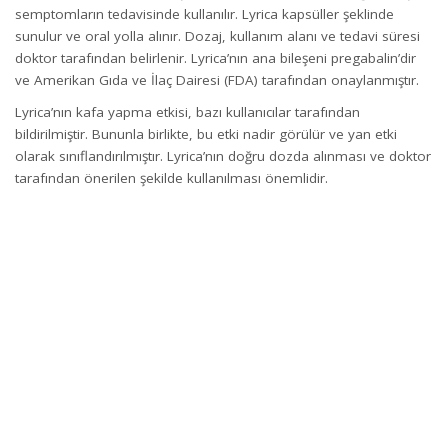
semptomların tedavisinde kullanılır. Lyrica kapsüller şeklinde
sunulur ve oral yolla alınır. Dozaj, kullanım alanı ve tedavi süresi
doktor tarafından belirlenir. Lyrica’nın ana bileşeni pregabalin’dir
ve Amerikan Gıda ve İlaç Dairesi (FDA) tarafından onaylanmıştır.
Lyrica’nın kafa yapma etkisi, bazı kullanıcılar tarafından
bildirilmiştir. Bununla birlikte, bu etki nadir görülür ve yan etki
olarak sınıflandırılmıştır. Lyrica’nın doğru dozda alınması ve doktor
tarafından önerilen şekilde kullanılması önemlidir.
Lyrica, nöropatik ağrı, epilepsi ve fibromiyalji gibi hastalıkların
tedavisinde kullanılır.
Lyrica kapsüller şeklinde sunulur ve oral yolla alınır.
Lyrica’nın ana bileşeni pregabalin’dir ve Amerikan Gıda ve İlaç
Dairesi (FDA) tarafından onaylanmıştır.
Lyrica Nedir?
Lyrica, pregabalin adı verilen bir bileşen içeren bir ilaçtır. Bu
bileşen, beyinde ve sinir sisteminde bulunan kimyasalların etkisini
değiştirerek ağrı, sara ve anksiyete (endişe) gibi durumların