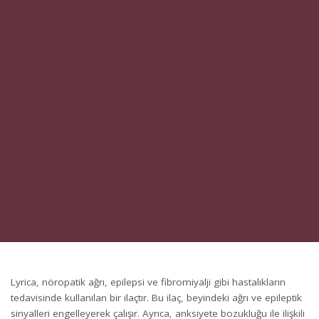
Lyrica, nöropatik ağrı, epilepsi ve fibromiyalji gibi hastalıkların
tedavisinde kullanılan bir ilaçtır. Bu ilaç, beyindeki ağrı ve epileptik
sinyalleri engelleyerek çalışır. Ayrıca, anksiyete bozukluğu ile ilişkili