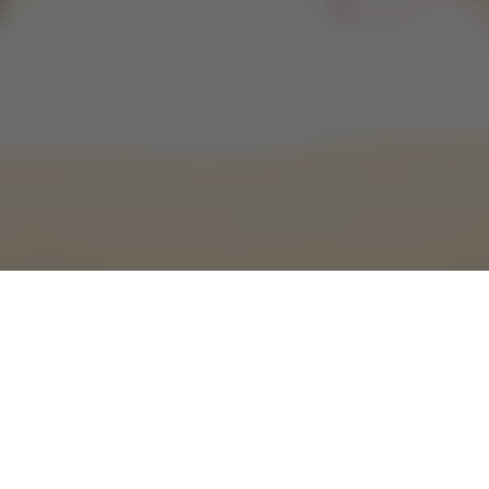
Derin Yaşam
web sitesinde, sizinle buluşturduğumuz yaşam koçu
Serpil Yaşar ile tanışmaya hazır olun! Yaşamın karmaşıklıkları,
zorlukları ve güzellikleri arasında kendi benzersiz yolunuzu
çizmeye karar verdiyseniz, Serpil Yaşar sizi bu yolculukta
desteklemek için burada. Serpil Yaşar Akademi olarak, Serpil
Yaşar’ın rehberliğinde yaşam koçluğu ile tanışmanın ne kadar
güçlendirici ve dönüştürücü olabileceğini keşfedin. Hadi, hayatınıza