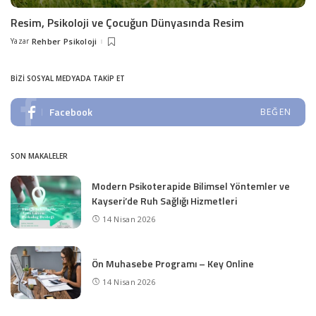
Resim, Psikoloji ve Çocuğun Dünyasında Resim
Yazar
Rehber Psikoloji
Posted
by
BIZI SOSYAL MEDYADA TAKIP ET
Facebook
BEĞEN
SON MAKALELER
Modern Psikoterapide Bilimsel Yöntemler ve
Kayseri’de Ruh Sağlığı Hizmetleri
14 Nisan 2026
Ön Muhasebe Programı – Key Online
14 Nisan 2026