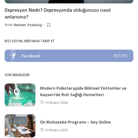
Depresyon Nedir? Depresyonda olduğunuzu nasıl
anlarsınız?
Yazar
Rehber Psikoloji
Posted
by
BIZI SOSYAL MEDYADA TAKIP ET
Facebook
BEĞEN
SON MAKALELER
Modern Psikoterapide Bilimsel Yöntemler ve
Kayseri’de Ruh Sağlığı Hizmetleri
14 Nisan 2026
Ön Muhasebe Programı – Key Online
14 Nisan 2026