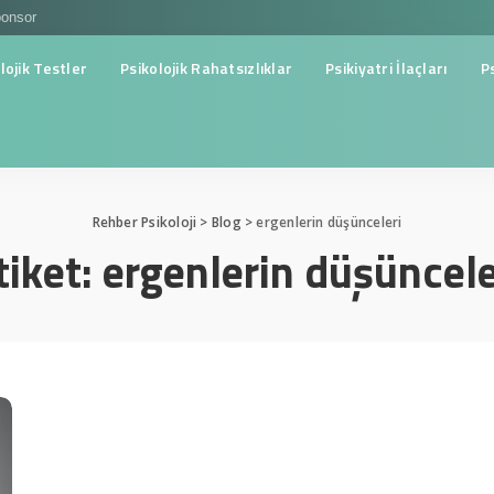
onsor
lojik Testler
Psikolojik Rahatsızlıklar
Psikiyatri İlaçları
P
Rehber Psikoloji
>
Blog
>
ergenlerin düşünceleri
tiket:
ergenlerin düşüncele