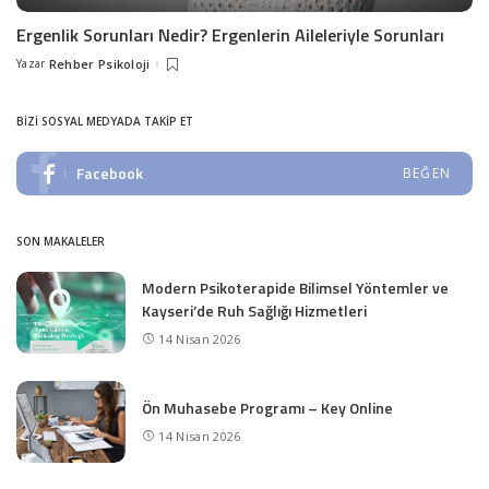
Ergenlik Sorunları Nedir? Ergenlerin Aileleriyle Sorunları
Yazar
Rehber Psikoloji
Posted
by
BIZI SOSYAL MEDYADA TAKIP ET
Facebook
BEĞEN
SON MAKALELER
Modern Psikoterapide Bilimsel Yöntemler ve
Kayseri’de Ruh Sağlığı Hizmetleri
14 Nisan 2026
Ön Muhasebe Programı – Key Online
14 Nisan 2026