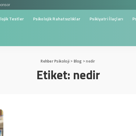
onsor
lojik Testler
Psikolojik Rahatsızlıklar
Psikiyatri İlaçları
P
Rehber Psikoloji
>
Blog
>
nedir
Etiket:
nedir