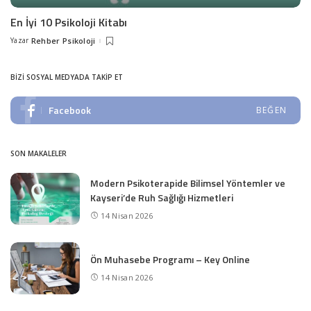
En İyi 10 Psikoloji Kitabı
Yazar
Rehber Psikoloji
Posted
by
BIZI SOSYAL MEDYADA TAKIP ET
Facebook
BEĞEN
SON MAKALELER
Modern Psikoterapide Bilimsel Yöntemler ve
Kayseri’de Ruh Sağlığı Hizmetleri
14 Nisan 2026
Ön Muhasebe Programı – Key Online
14 Nisan 2026