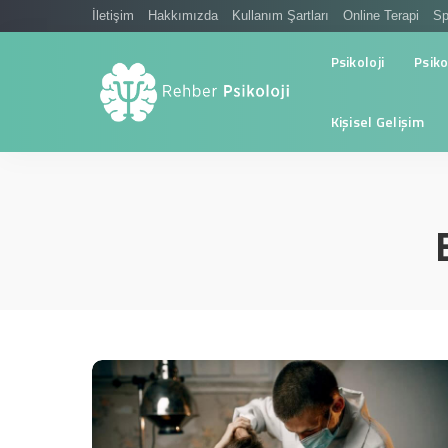
İletişim
Hakkımızda
Kullanım Şartları
Online Terapi
Sp
Psikoloji
Psiko
Kişisel Gelişim