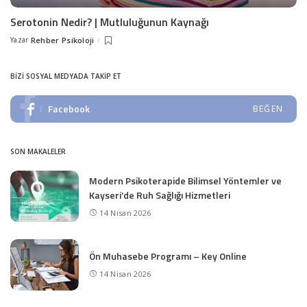
Serotonin Nedir? | Mutluluğunun Kaynağı
Yazar
Rehber Psikoloji
Posted
by
BIZI SOSYAL MEDYADA TAKIP ET
Facebook
BEĞEN
SON MAKALELER
Modern Psikoterapide Bilimsel Yöntemler ve
Kayseri’de Ruh Sağlığı Hizmetleri
14 Nisan 2026
Ön Muhasebe Programı – Key Online
14 Nisan 2026