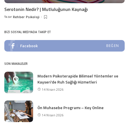
Serotonin Nedir? | Mutluluğunun Kaynağı
Yazar
Rehber Psikoloji
Posted
by
BIZI SOSYAL MEDYADA TAKIP ET
Facebook
BEĞEN
SON MAKALELER
Modern Psikoterapide Bilimsel Yöntemler ve
Kayseri’de Ruh Sağlığı Hizmetleri
14 Nisan 2026
Ön Muhasebe Programı – Key Online
14 Nisan 2026