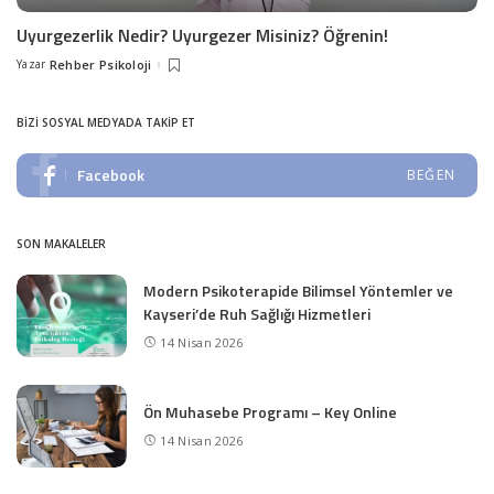
Uyurgezerlik Nedir? Uyurgezer Misiniz? Öğrenin!
Yazar
Rehber Psikoloji
Posted
by
BIZI SOSYAL MEDYADA TAKIP ET
Facebook
BEĞEN
SON MAKALELER
Modern Psikoterapide Bilimsel Yöntemler ve
Kayseri’de Ruh Sağlığı Hizmetleri
14 Nisan 2026
Ön Muhasebe Programı – Key Online
14 Nisan 2026