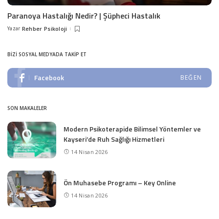
Paranoya Hastalığı Nedir? | Şüpheci Hastalık
Yazar
Rehber Psikoloji
Posted
by
BIZI SOSYAL MEDYADA TAKIP ET
Facebook
BEĞEN
SON MAKALELER
Modern Psikoterapide Bilimsel Yöntemler ve
Kayseri’de Ruh Sağlığı Hizmetleri
14 Nisan 2026
Ön Muhasebe Programı – Key Online
14 Nisan 2026