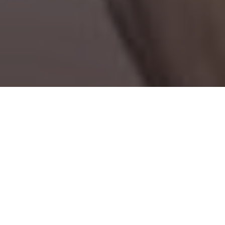
Paranoya Hastalığı Nedir? | Şüpheci Hastalık
Paranoya Hastalığı Nedir?
Paranoya hastalığı, diğer insanların hareketlerini küçültücü ve
tehdit edici olarak algılayan aşırı duyarlılık hastalığıdır. Paranoyalar
sağlıklı insanlar da fazla olmasa da paranoya bozukluğu olan bir
birey günlük hayatında çok kez karşılaşır, bu olay günlük hayatın
rutinini ve kalitesini bozacak derece yoğundur. Ancak, paranoya
her zaman şizofrenik bir durum olduğu söylenemez.
Paranoya Hastalığı Neden Olur?