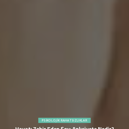
PSIKOLOJIK RAHATSIZLIKLAR
Hayatı Zehir Eden Şey: Anksiyete Nedir?