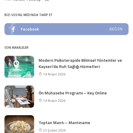
Posted
by
BIZI SOSYAL MEDYADA TAKIP ET
Facebook
BEĞEN
SON MAKALELER
Modern Psikoterapide Bilimsel Yöntemler ve
Kayseri’de Ruh Sağlığı Hizmetleri
14 Nisan 2026
Ön Muhasebe Programı – Key Online
14 Nisan 2026
Toptan Mantı – Mantıname
25 Şubat 2026