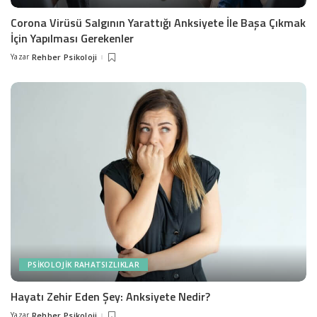
Corona Virüsü Salgının Yarattığı Anksiyete İle Başa Çıkmak
İçin Yapılması Gerekenler
Yazar
Rehber Psikoloji
Posted
by
PSIKOLOJIK RAHATSIZLIKLAR
Hayatı Zehir Eden Şey: Anksiyete Nedir?
Yazar
Rehber Psikoloji