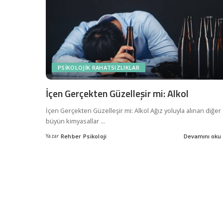
PSIKOLOJIK RAHATSIZLIKLAR
İçen Gerçekten Güzelleşir mi: Alkol
İçen Gerçekten Güzelleşir mi: Alkol Ağız yoluyla alınan diğer
büyün kimyasallar
...
Yazar
Rehber Psikoloji
Devamını oku
Posted
by