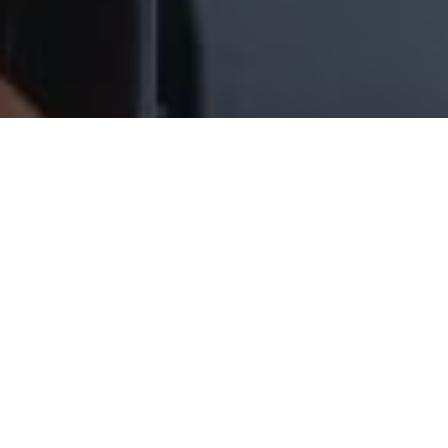
İçen Gerçekten Güzelleşir mi: Alkol
Ağız yoluyla alınan diğer büyün kimyasallar bağırsakta emilmeye
başlarken, alkol emilimi midede başlar. Bu yüzden etkisini son
derece süratli bir şekilde hissedilir. Etkisi, doğa bağlı olarak, çakır
keyiflikten solunum durmasına kadar geniş bir skandaldır.
Yaygın kanaatin aksine alkol bağımlılığı en tehlikeli ve tedavisi en
güç bağımlılıkların birisidir. Bu bağımlılık neredeyse yarı nispette
fizyolojik, yarı nispette de psikojeniktir. Tıpkı eroinde olduğu gibi,
alkol bağımlısı bir bireyin ani bir şekilde alkolü bırakması ölümle
neticelenebilir. Yoksunluğu, alkol bağımlısı birey üzerinde son
derece sert etkiler yapar: Ellerde titreme, kusma, halüsinasyonlar,
epilepsi / sara nöbetleri, şiddeti git gide artan depresyon vs.