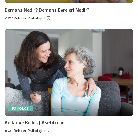
Demans Nedir? Demans Evreleri Nedir?
Yazar
Rehber Psikoloji
Posted
by
PSIKOLOJI
Anılar ve Bellek | Asetilkolin
Yazar
Rehber Psikoloji
Posted
by