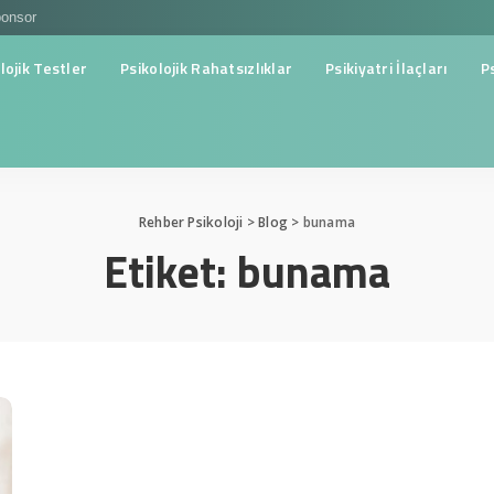
onsor
lojik Testler
Psikolojik Rahatsızlıklar
Psikiyatri İlaçları
P
Rehber Psikoloji
>
Blog
>
bunama
Etiket:
bunama