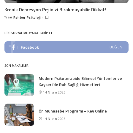
Kronik Depresyon Peşinizi Bırakmayabilir Dikkat!
Yazar
Rehber Psikoloji
Posted
by
BIZI SOSYAL MEDYADA TAKIP ET
Facebook
BEĞEN
SON MAKALELER
Modern Psikoterapide Bilimsel Yöntemler ve
Kayseri’de Ruh Sağlığı Hizmetleri
14 Nisan 2026
Ön Muhasebe Programı – Key Online
14 Nisan 2026