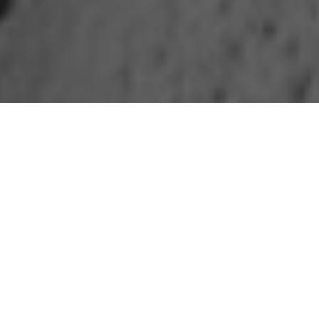
Kronik Depresyon
Genellikle depresyon hastalığı geçiren birey yaşam kalitesinin
azalması sonucunda ve acı veren semptomlarla karşılaştıktan
sonra bir ruh sağlığı uzmanına görünmeyi tercih eder. Ama
depresyon her zaman bu şekilde karşımıza çıkmaz.
Psikiyatrik olarak distimi veya distimik bozukluk olarak bilinen
kronik depresyonda, bireyler yardım almaya gerek duymaz ve
tedavisi gözden kaçırılan bir hastalıktır. Normal depresyonda
görülen düşüncelerinizi, hislerinizi ve davranışlarınızı olumsuz
etkileyen belirtileri vardır ama kronik depresyonda en önemli
farklılık belirtilerin şiddeti ve süresinin önemidir.