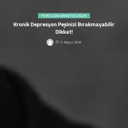
PSIKOLOJIK RAHATSIZLIKLAR
Kronik Depresyon Peşinizi Bırakmayabilir
Dikkat!
11 Mayıs 2020