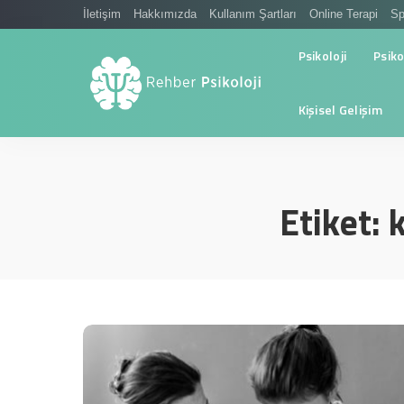
İletişim
Hakkımızda
Kullanım Şartları
Online Terapi
Sp
Psikoloji
Psiko
Kişisel Gelişim
Etiket:
k