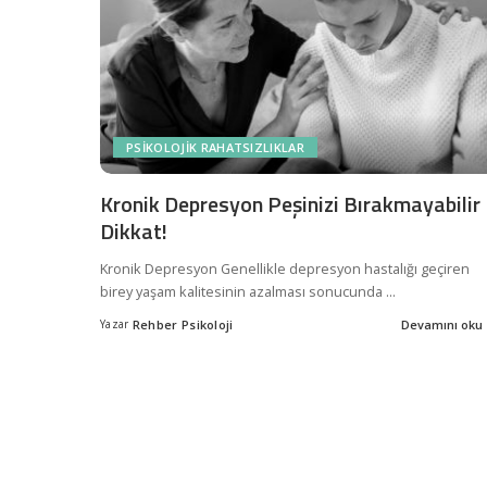
PSIKOLOJIK RAHATSIZLIKLAR
Kronik Depresyon Peşinizi Bırakmayabilir
Dikkat!
Kronik Depresyon Genellikle depresyon hastalığı geçiren
birey yaşam kalitesinin azalması sonucunda
...
Yazar
Rehber Psikoloji
Devamını oku
Posted
by