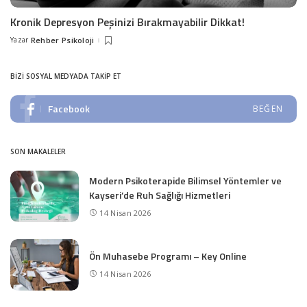
Kronik Depresyon Peşinizi Bırakmayabilir Dikkat!
Yazar
Rehber Psikoloji
Posted
by
BIZI SOSYAL MEDYADA TAKIP ET
Facebook
BEĞEN
SON MAKALELER
Modern Psikoterapide Bilimsel Yöntemler ve
Kayseri’de Ruh Sağlığı Hizmetleri
14 Nisan 2026
Ön Muhasebe Programı – Key Online
14 Nisan 2026