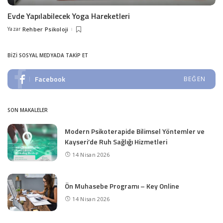
Evde Yapılabilecek Yoga Hareketleri
Yazar
Rehber Psikoloji
Posted
by
BIZI SOSYAL MEDYADA TAKIP ET
Facebook
BEĞEN
SON MAKALELER
Modern Psikoterapide Bilimsel Yöntemler ve
Kayseri’de Ruh Sağlığı Hizmetleri
14 Nisan 2026
Ön Muhasebe Programı – Key Online
14 Nisan 2026