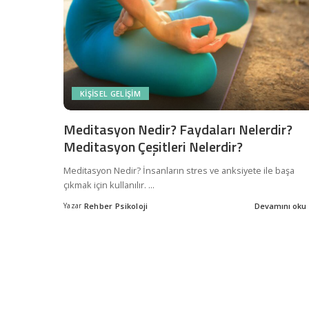
KIŞISEL GELIŞIM
Meditasyon Nedir? Faydaları Nelerdir?
Meditasyon Çeşitleri Nelerdir?
Meditasyon Nedir? İnsanların stres ve anksiyete ile başa
çıkmak için kullanılır.
...
Yazar
Rehber Psikoloji
Devamını oku
Posted
by