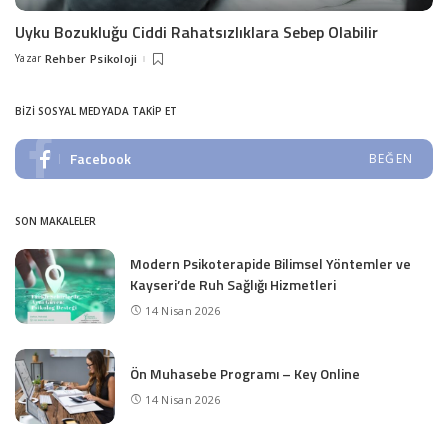
Uyku Bozukluğu Ciddi Rahatsızlıklara Sebep Olabilir
Yazar
Rehber Psikoloji
Posted
by
BIZI SOSYAL MEDYADA TAKIP ET
Facebook
BEĞEN
SON MAKALELER
Modern Psikoterapide Bilimsel Yöntemler ve
Kayseri’de Ruh Sağlığı Hizmetleri
14 Nisan 2026
Ön Muhasebe Programı – Key Online
14 Nisan 2026