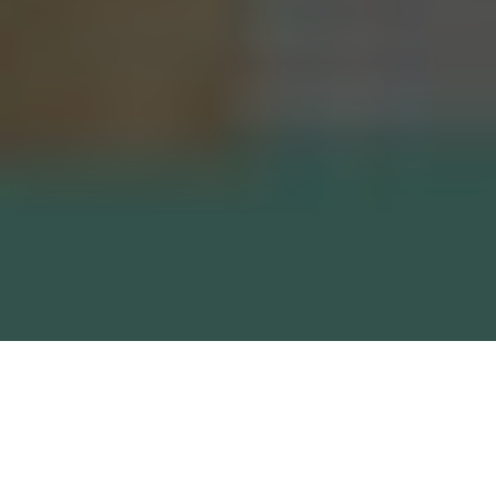
Risperdal Nedir?
Risperdal, belirli zihinsel ve duygu durum
bozukluklarını(şizofreni, bipolar bozukluk,
otistik
bozuklukla ilişkili
sinirlilik gibi) tedavi etmek için kullanılır. Bu ilaç genel olarak
net