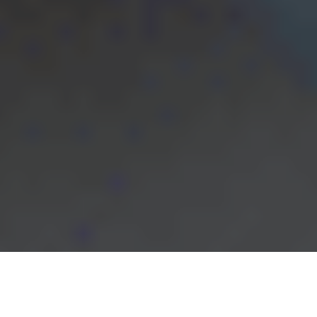
Psikoloji ile ilgili rahatsızlığı olanların aldıkları terapilere ek kaynak
olarak doktoru ile sanat eğitmeninin ortak çalışmasına
sanat